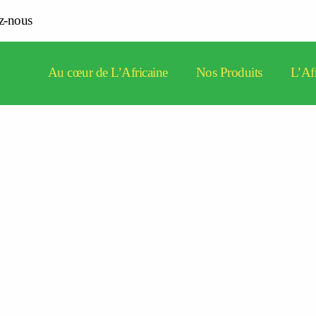
z-nous
Au cœur de L’Africaine
Nos Produits
L’Afr