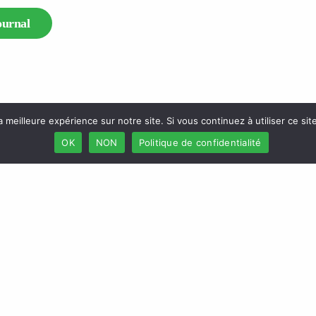
ournal
a meilleure expérience sur notre site. Si vous continuez à utiliser ce si
OK
NON
Politique de confidentialité
duits
L’Africaine des Assurances