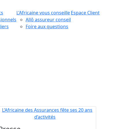
ts
L’Africaine vous conseille
Espace Client
sionnels
Allô assureur conseil
liers
Foire aux questions
Presse