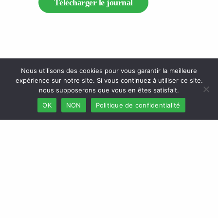
Télécharger le journal
Nous utilisons des cookies pour vous garantir la meilleure
expérience sur notre site. Si vous continuez à utiliser ce site.
nous supposerons que vous en êtes satisfait.
OK
NON
Politique de confidentialité
Accueil
Webmail
Besoin d’aide
Nos produits
Espace Client
Produits Particuliers