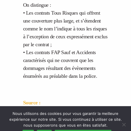
On distingue :
• Les contrats Tous Risques qui offrent
une couverture plus large, et s’étendent
comme le nom l’indique à tous les risques
à l’exception de ceux expressément exclus
par le contrat ;
• Les contrats FAP Sauf et Accidents
caractérisés qui ne couvrent que les
dommages résultant des évènements
énumérés au préalable dans la police.
Source :
Nous utilisons des cookies pour vous garantir la meilleure
Télécharger le journal
expérience sur notre site. Si vous continuez à utiliser ce site.
nous supposerons que vous en êtes satisfait.