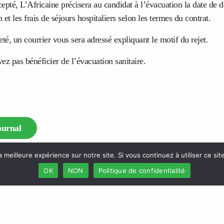
cepté, L’Africaine précisera au candidat à l’évacuation la date de 
n et les frais de séjours hospitaliers selon les termes du contrat.
jeté, un courrier vous sera adressé expliquant le motif du rejet.
z pas bénéficier de l’évacuation sanitaire.
ournal
a meilleure expérience sur notre site. Si vous continuez à utiliser ce si
OK
NON
Politique de confidentialité