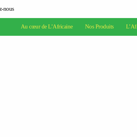
z-nous
Au cœur de L’Africaine
Nos Produits
L’Afr