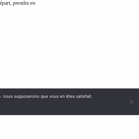
départ, prendra en
te. nous supposerons que vous en êtes satisfait.