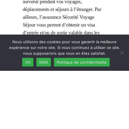
survenir pendant vos voyages,
déplacements et séjours à l’étranger. Par
ailleurs, l’assurance Sécurité Voyage
Séjour vous permet d’obtenir un visa
d’entrée et/ou de sortie valable dans les
pays de l’espace Schengen.
Nous utilisons des cookies pour vous garantir la meilleure
expérience sur notre site. Si vous continuez à utiliser ce site.
nous supposerons que vous en êtes satisfait.
OK
NON
Politique de confidentialité
Source :
Télécharger le journal