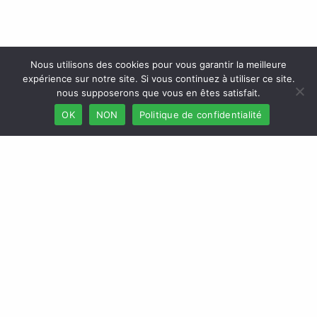
Nous utilisons des cookies pour vous garantir la meilleure
expérience sur notre site. Si vous continuez à utiliser ce site.
nous supposerons que vous en êtes satisfait.
OK
NON
Politique de confidentialité
Accueil
Webmail
Besoin d’aide
Nos produits
Espace Client
Produits Particuliers
Contactez-nous
Produits Professionnels