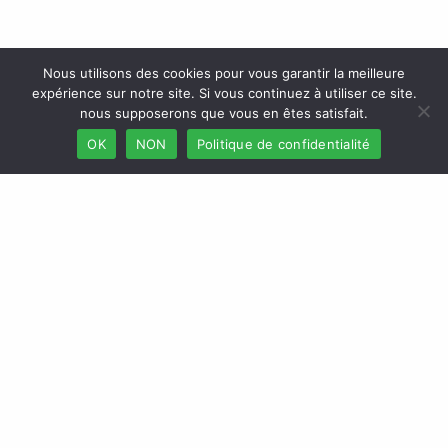
Nous utilisons des cookies pour vous garantir la meilleure
expérience sur notre site. Si vous continuez à utiliser ce site.
nous supposerons que vous en êtes satisfait.
OK
NON
Politique de confidentialité
Accueil
Webmail
Besoin d’aide
Nos produits
Espace Client
Produits Particuliers
Contactez-nous
Produits Professionnels
L’Africaine des Assurances
Retrouvez-nous sur les réseaux