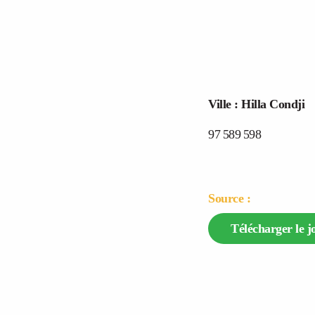
Ville :
Hilla Condji
97 589 598
Source :
Télécharger le j