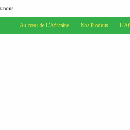
z-nous
Au cœur de L’Africaine
Nos Produits
L’Afr