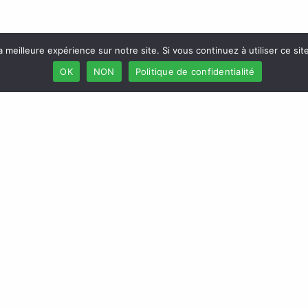
a meilleure expérience sur notre site. Si vous continuez à utiliser ce si
OK
NON
Politique de confidentialité
duits
L’Africaine des Assurances
articuliers
Conseil de l’assureur
Professionnels
Foire aux questions