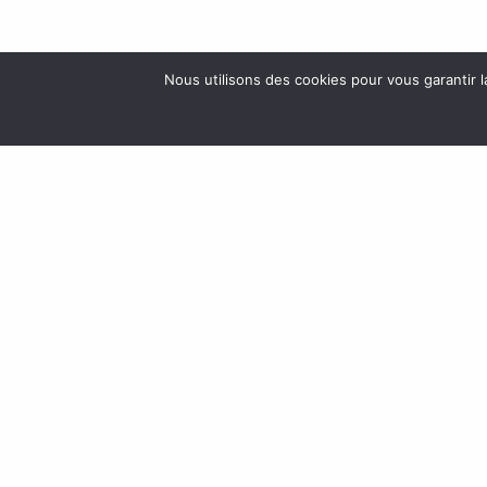
Nous utilisons des cookies pour vous garantir l
Accueil
Webmail
Besoin d’aide
Nos pro
Espace Client
Produits P
Contactez-nous
Produits 