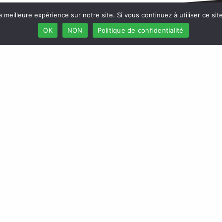
a meilleure expérience sur notre site. Si vous continuez à utiliser ce si
OK
NON
Politique de confidentialité
duits
L’Africaine des Assurances
articuliers
Conseil de l’assureur
Professionnels
Foire aux questions