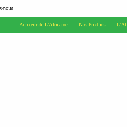
z-nous
Au cœur de L’Africaine
Nos Produits
L’Afr