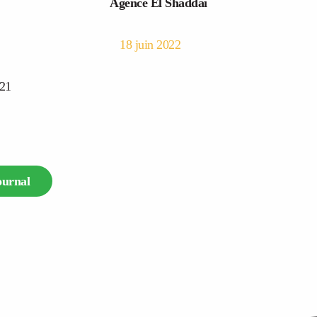
Agence El Shaddai
18 juin 2022
121
ournal