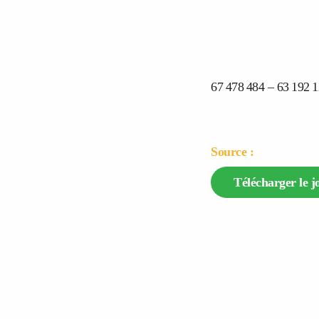
67 478 484 – 63 192 
Source :
Télécharger le j